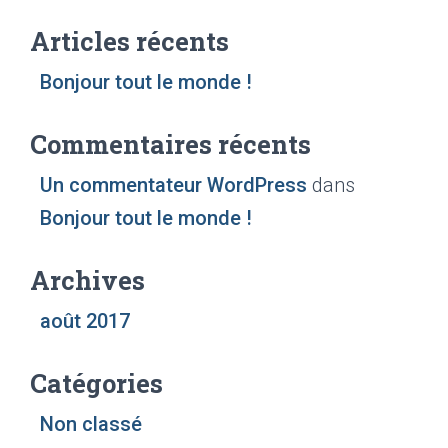
c
h
Articles récents
e
r
Bonjour tout le monde !
c
h
e
Commentaires récents
r
Un commentateur WordPress
dans
:
Bonjour tout le monde !
Archives
août 2017
Catégories
Non classé