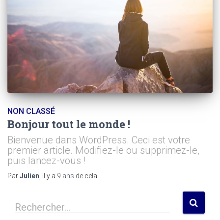
NON CLASSÉ
Bonjour tout le monde !
Bienvenue dans WordPress. Ceci est votre
premier article. Modifiez-le ou supprimez-le,
puis lancez-vous !
Par
Julien
, il y a
9 ans
de cela
R
Rechercher…
e