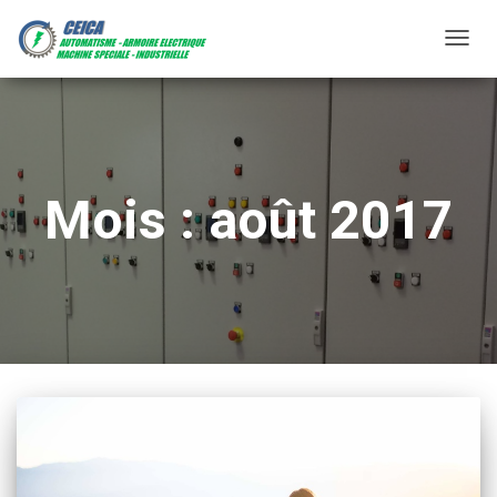
DÉP
LA
NAV
Mois :
août 2017