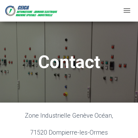
D
É
P
L
I
E
Contact
R
L
A
N
A
V
I
Zone Industrielle Genève Océan,
G
A
T
71520 Dompierre-les-Ormes